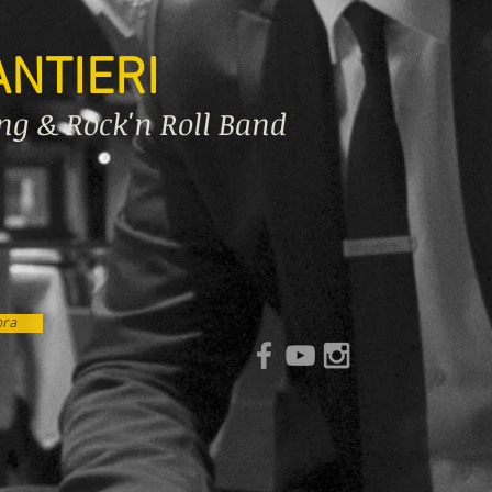
NTIERI
ng & Rock'n Roll Band
ora