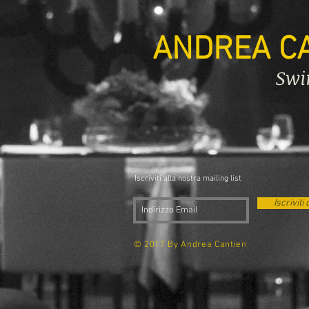
ANDREA CA
Swi
Iscriviti alla nostra mailing list
Iscriviti 
© 2017 By Andrea Cantieri