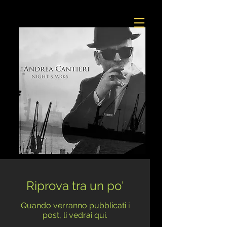
Riprova tra un po'
Quando verranno pubblicati i
post, li vedrai qui.